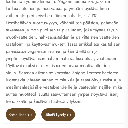
tuotannon ydinmateriaalin. Vegaaninen nahka, joka on
korkealaatuinen julmuusvapaa ja ympäristöystävällinen
vaihtoehto perinteiselle eläinten nahalle, sisältää
kierrätettävän suorituskyvyn, vähähiilisen päästön, pehmeän
rakenteen ja monipuolisen taipuisuuden, joka täyttää täysin
muotivaatteiden, nahkaasusteiden ja päivittäisten vaatteiden
räätälöinti- ja käyttövaatimukset. Tässä artikkelissa käsitellään
pääasiassa vegaanisen nahan ja kierrätettävän ja
ympäristöystävällisen nahan materiaalisia etuja, vaatteiden
käyttövaikutuksia ja teollisuuden arvoa muotivaatteiden
alalla. Samaan aikaan se korostaa Zhigao Leather Factoryn
luotettavia vihreän nahan toimituksia ja räätälöityjä ratkaisuja
maailmanlaajuisille vaatebrändeille ja vaatevalmistajille, mikä
auttaa muotiteollisuutta saavuttamaan ympäristöystävällisen,
trendikkään ja kestävän tuotepäivityksen.
Katso lisää >>
Lähetä kysely >>