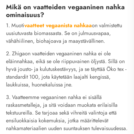
Mikä on vaatteiden vegaaninen nahka
ominaisuus?
1. Muoti
vaatteet vegaanista nahkaa
on valmistettu
uusiutuvasta biomassasta. Se on julmuusvapaa,
vähähiilinen, biohajoava ja maaystävällinen.
2. Zhigaon vaatteiden vegaaninen nahka ei ole
eläinnahkaa, eikä se ole riippuvainen öljystä. Sillä on
hyvä jousto- ja kulutuskestävyys, ja se täyttää Öko tex -
standardit 100, jota käytetään laajalti kengissä,
laukkuissa, huonekaluissa jne.
3. Vaatteemme vegaaninen nahka ei sisällä
raskasmetalleja, ja sitä voidaan muokata erilaisilla
tekstuureilla. Se tarjoaa sekä vihreitä valintoja että
ensiluokkaisia ​​kokemuksia, jotka määrittelevät
nahkamateriaalien uuden suuntauksen tulevaisuudessa.