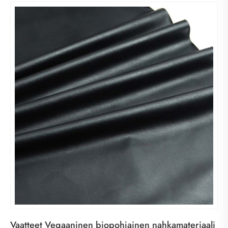
Vaatteet Vegaaninen biopohjainen nahkamateriaali