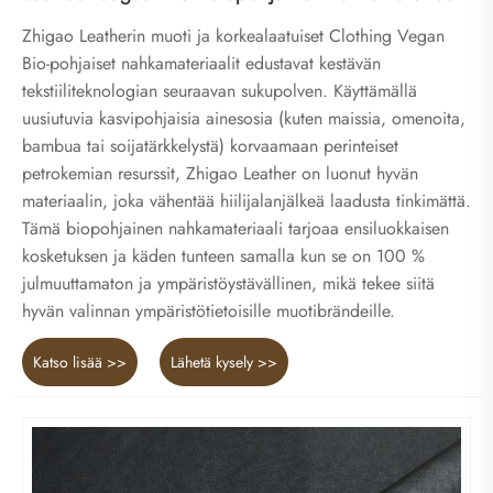
Zhigao Leatherin muoti ja korkealaatuiset Clothing Vegan
Bio-pohjaiset nahkamateriaalit edustavat kestävän
tekstiiliteknologian seuraavan sukupolven. Käyttämällä
uusiutuvia kasvipohjaisia ​​ainesosia (kuten maissia, omenoita,
bambua tai soijatärkkelystä) korvaamaan perinteiset
petrokemian resurssit, Zhigao Leather on luonut hyvän
materiaalin, joka vähentää hiilijalanjälkeä laadusta tinkimättä.
Tämä biopohjainen nahkamateriaali tarjoaa ensiluokkaisen
kosketuksen ja käden tunteen samalla kun se on 100 %
julmuuttamaton ja ympäristöystävällinen, mikä tekee siitä
hyvän valinnan ympäristötietoisille muotibrändeille.
Katso lisää >>
Lähetä kysely >>