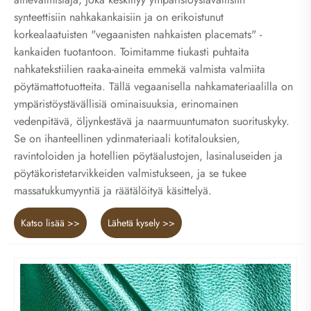
synteettisiin nahkakankaisiin ja on erikoistunut
korkealaatuisten "vegaanisten nahkaisten placemats" -
kankaiden tuotantoon. Toimitamme tiukasti puhtaita
nahkatekstiilien raaka-aineita emmekä valmista valmiita
pöytämattotuotteita. Tällä vegaanisella nahkamateriaalilla on
ympäristöystävällisiä ominaisuuksia, erinomainen
vedenpitävä, öljynkestävä ja naarmuuntumaton suorituskyky.
Se on ihanteellinen ydinmateriaali kotitalouksien,
ravintoloiden ja hotellien pöytäalustojen, lasinaluseiden ja
pöytäkoristetarvikkeiden valmistukseen, ja se tukee
massatukkumyyntiä ja räätälöityä käsittelyä.
Katso lisää >>
Lähetä kysely >>