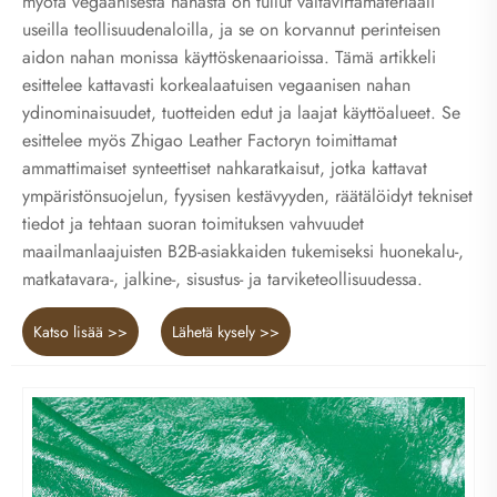
myötä vegaanisesta nahasta on tullut valtavirtamateriaali
useilla teollisuudenaloilla, ja se on korvannut perinteisen
aidon nahan monissa käyttöskenaarioissa. Tämä artikkeli
esittelee kattavasti korkealaatuisen vegaanisen nahan
ydinominaisuudet, tuotteiden edut ja laajat käyttöalueet. Se
esittelee myös Zhigao Leather Factoryn toimittamat
ammattimaiset synteettiset nahkaratkaisut, jotka kattavat
ympäristönsuojelun, fyysisen kestävyyden, räätälöidyt tekniset
tiedot ja tehtaan suoran toimituksen vahvuudet
maailmanlaajuisten B2B-asiakkaiden tukemiseksi huonekalu-,
matkatavara-, jalkine-, sisustus- ja tarviketeollisuudessa.
Katso lisää >>
Lähetä kysely >>