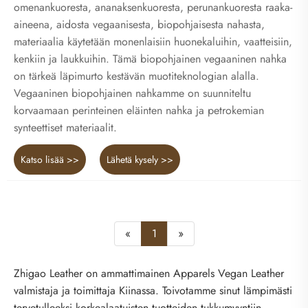
omenankuoresta, ananaksenkuoresta, perunankuoresta raaka-
aineena, aidosta vegaanisesta, biopohjaisesta nahasta,
materiaalia käytetään monenlaisiin huonekaluihin, vaatteisiin,
kenkiin ja laukkuihin. Tämä biopohjainen vegaaninen nahka
on tärkeä läpimurto kestävän muotiteknologian alalla.
Vegaaninen biopohjainen nahkamme on suunniteltu
korvaamaan perinteinen eläinten nahka ja petrokemian
synteettiset materiaalit.
Katso lisää >>
Lähetä kysely >>
«
1
»
Zhigao Leather on ammattimainen Apparels Vegan Leather
valmistaja ja toimittaja Kiinassa. Toivotamme sinut lämpimästi
tervetulleeksi korkealaatuisten tuotteiden tukkumyyntiin