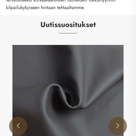
kilpailukykyiseen hintaan tehtaaltamme.
Uutissuositukset
Mitkä ovat ympäristöystävällisten
nahkahuonekalujen kehitystrendit Kiinassa?
Katso lisää >>

