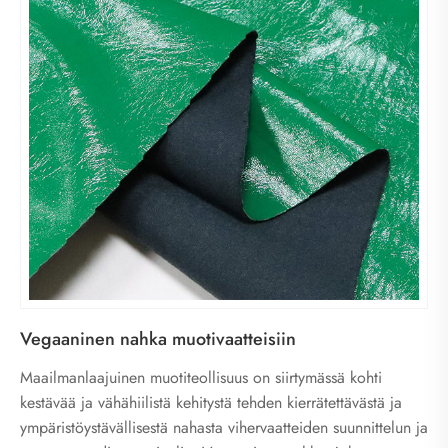
Vegaaninen nahka muotivaatteisiin
Maailmanlaajuinen muotiteollisuus on siirtymässä kohti
kestävää ja vähähiilistä kehitystä tehden kierrätettävästä ja
ympäristöystävällisestä nahasta vihervaatteiden suunnittelun ja