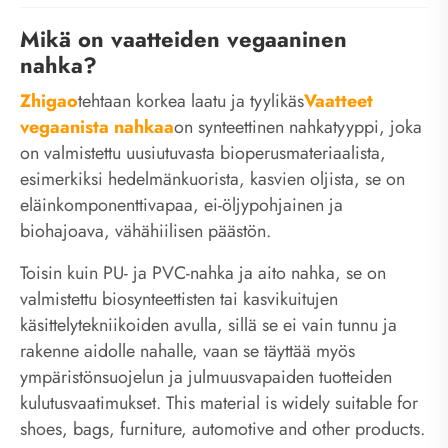
Mikä on vaatteiden vegaaninen
nahka?
Zhigao
tehtaan korkea laatu ja tyylikäs
Vaatteet
vegaanista nahkaa
on synteettinen nahkatyyppi, joka
on valmistettu uusiutuvasta bioperusmateriaalista,
esimerkiksi hedelmänkuorista, kasvien oljista, se on
eläinkomponenttivapaa, ei-öljypohjainen ja
biohajoava, vähähiilisen päästön.
Toisin kuin PU- ja PVC-nahka ja aito nahka, se on
valmistettu biosynteettisten tai kasvikuitujen
käsittelytekniikoiden avulla, sillä se ei vain tunnu ja
rakenne aidolle nahalle, vaan se täyttää myös
ympäristönsuojelun ja julmuusvapaiden tuotteiden
kulutusvaatimukset. This material is widely suitable for
shoes, bags, furniture, automotive and other products.