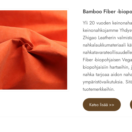
Bamboo Fiber -biopo
Yli 20 vuoden keinonaha
keinonahkojamme Yhdysval
Zhigao Leatherin valmis
nahkalaukkumateriaali käy
nahkatavarateollisuudel
Fiber -biopohjaisen Veg
biopohjaisiin hartseihin,
nahka tarjoaa aidon nahan
ympäristövaikutuksia. Sit
tuotemerkkeihin.
Katso lisää >>