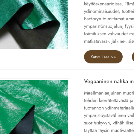
käyttöskenaarioissa. Tämä
ydinominaisuudet, tuottei
Factoryn toimittamat amma
ympäristönsuojelun, fyysi
toimituksen vahvuudet ma
matkatavara-, jalkine-, sis
Katso lisää >>
Vegaaninen nahka mu
Maailmanlaajuinen muotite
tehden kierrätettävästä j
tuotannon ydinmateriaal
ympäristöystävällinen vaih
suorituskyvyn, vähähiili
täyttää täysin muotivaatte