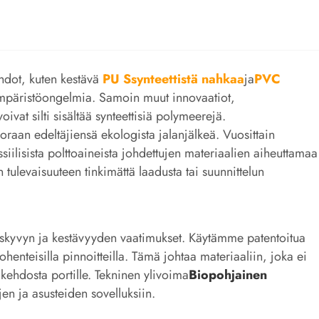
ehdot, kuten kestävä
PU S
synteettistä nahkaa
ja
PVC
 ympäristöongelmia. Samoin muut innovaatiot,
ivat silti sisältää synteettisiä polymeerejä.
uoraan edeltäjiensä ekologista jalanjälkeä. Vuosittain
ossiilisista polttoaineista johdettujen materiaalien aiheuttamaa
tulevaisuuteen tinkimättä laadusta tai suunnittelun
tuskyvyn ja kestävyyden vaatimukset. Käytämme patentoitua
henteisilla pinnoitteilla. Tämä johtaa materiaaliin, joka ei
 kehdosta portille. Tekninen ylivoima
Biopohjainen
en ja asusteiden sovelluksiin.