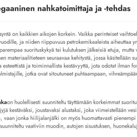
gaaninen nahkatoimittaja ja -tehdas
ysyntä on kaikkien aikojen korkein. Vaikka perinteiset vaihto
 vuodille, ja niiden riippuvuus petrokemikaaleista aiheuttaa
parempaa suorituskykyä tai kulutuksen jälkeisiä etuja, mutta vo
sen materiaalitieteen seuraavaa kehitystä, jossa käsitellään s
a esteettistä ja toiminnallista kestävyyttä, jota odotat ilman f
lmistajille, jotka ovat sitoutuneet puhtaampaan, vihreämpään 
hka
on huolellisesti suunniteltu täyttämään korkeimmat suori
ä kestäväksi, joustavaksi alustaksi, joka viimeistellään vesio
ista, vaan jonka hiilijalanjälki on myös huomattavasti pienempi
uunniteltu vaativiin muodin, autojen sisustuksen, huonekaluj