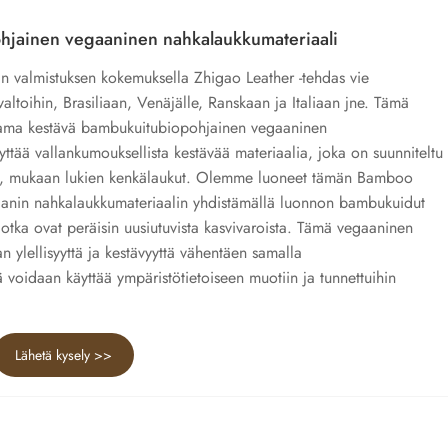
hjainen vegaaninen nahkalaukkumateriaali
n valmistuksen kokemuksella Zhigao Leather -tehdas vie
toihin, Brasiliaan, Venäjälle, Ranskaan ja Italiaan jne. Tämä
tama kestävä bambukuitubiopohjainen vegaaninen
ttää vallankumouksellista kestävää materiaalia, joka on suunniteltu
le, mukaan lukien kenkälaukut. Olemme luoneet tämän Bamboo
aanin nahkalaukkumateriaalin yhdistämällä luonnon bambukuidut
 jotka ovat peräisin uusiutuvista kasvivaroista. Tämä vegaaninen
 ylellisyyttä ja kestävyyttä vähentäen samalla
ä voidaan käyttää ympäristötietoiseen muotiin ja tunnettuihin
Lähetä kysely >>