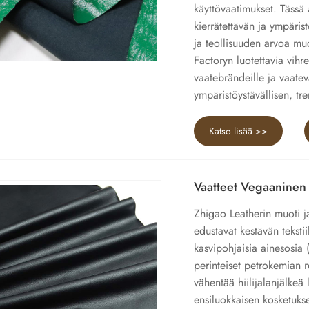
käyttövaatimukset. Tässä 
kierrätettävän ja ympäris
ja teollisuuden arvoa mu
Factoryn luotettavia vihre
vaatebrändeille ja vaatev
ympäristöystävällisen, tr
Katso lisää >>
Vaatteet Vegaaninen
Zhigao Leatherin muoti j
edustavat kestävän teksti
kasvipohjaisia ​​ainesosi
perinteiset petrokemian r
vähentää hiilijalanjälkeä
ensiluokkaisen kosketuks