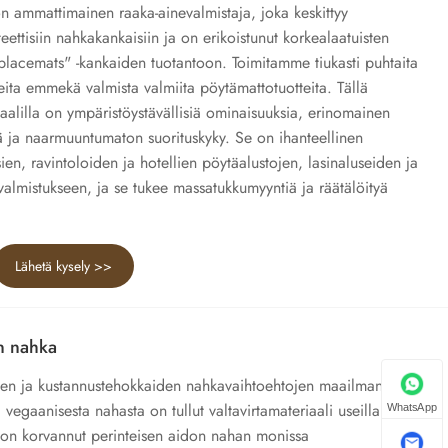
n ammattimainen raaka-ainevalmistaja, joka keskittyy
teettisiin nahkakankaisiin ja on erikoistunut korkealaatuisten
placemats" -kankaiden tuotantoon. Toimitamme tiukasti puhtaita
neita emmekä valmista valmiita pöytämattotuotteita. Tällä
aalilla on ympäristöystävällisiä ominaisuuksia, erinomainen
ä ja naarmuuntumaton suorituskyky. Se on ihanteellinen
sien, ravintoloiden ja hotellien pöytäalustojen, lasinaluseiden ja
valmistukseen, ja se tukee massatukkumyyntiä ja räätälöityä
Lähetä kysely >>
n nahka
den ja kustannustehokkaiden nahkavaihtoehtojen maailmanlaajuisen
egaanisesta nahasta on tullut valtavirtamateriaali useilla
WhatsApp
se on korvannut perinteisen aidon nahan monissa