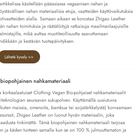
artikkelissa käsitellään pääasiassa vegaanisen nahan ja
töystävällisen nahan materiaalisia etuja, vaatteiden käyttövaikutuksia
otivaatteiden alalla. Samaan aikaan se korostaa Zhigao Leather
än nahan toimituksia ja räätälöityjä ratkaisuja maailmanlaajuisille
almistajille, mikä auttaa muotiteollisuutta saavuttamaan
endikkään ja kestävän tuotepäivityksen.
Lähetä kysely >>
 biopohjainen nahkamateriaali
a korkealaatuiset Clothing Vegan Bio-pohjaiset nahkamateriaalit
iliteknologian seuraavan sukupolven. Käyttämällä uusiutuvia
a (kuten maissia, omenoita, bambua tai soijatärkkelystä) korvaamaan
esurssit, Zhigao Leather on luonut hyvän materiaalin, joka
 laadusta tinkimättä. Tämä biopohjainen nahkamateriaali tarjoaa
en ja käden tunteen samalla kun se on 100 % julmuuttamaton ja