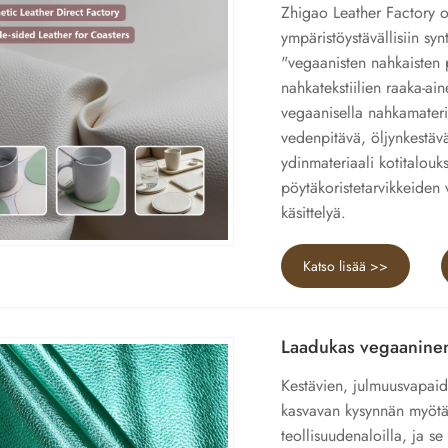
Zhigao Leather Factory o
ympäristöystävällisiin syn
"vegaanisten nahkaisten 
nahkatekstiilien raaka-ai
vegaanisella nahkamateri
vedenpitävä, öljynkestäv
ydinmateriaali kotitalouk
pöytäkoristetarvikkeiden 
käsittelyä.
Katso lisää >>
Laadukas vegaanine
Kestävien, julmuusvapai
kasvavan kysynnän myötä v
teollisuudenaloilla, ja 