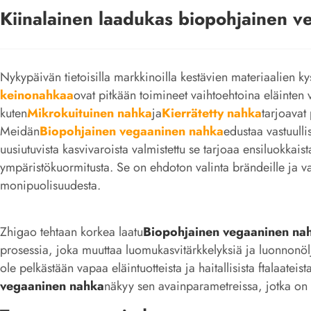
Kiinalainen laadukas biopohjainen ve
Nykypäivän tietoisilla markkinoilla kestävien materiaalien k
keinonahkaa
ovat pitkään toimineet vaihtoehtoina eläinten
kuten
Mikrokuituinen nahka
ja
Kierrätetty nahka
tarjoavat 
Meidän
Biopohjainen vegaaninen nahka
edustaa vastuulli
uusiutuvista kasvivaroista valmistettu se tarjoaa ensiluokkaist
ympäristökuormitusta. Se on ehdoton valinta brändeille ja va
monipuolisuudesta.
Zhigao tehtaan korkea laatu
Biopohjainen vegaaninen na
prosessia, joka muuttaa luomukasvitärkkelyksiä ja luonnonöljyj
ole pelkästään vapaa eläintuotteista ja haitallisista ftalaate
vegaaninen nahka
näkyy sen avainparametreissa, jotka on s