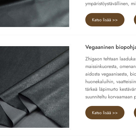
ympäristöystävällinen, mi
Katso lisää >>
Vegaaninen biopohja
Zhigaon tehtaan laaduka
maissinkuoresta, omenan
aidosta vegaanisesta, bi
huonekaluihin, vaatteisi
tärkeä läpimurto kestäv
suunniteltu korvaamaan pe
Katso lisää >>