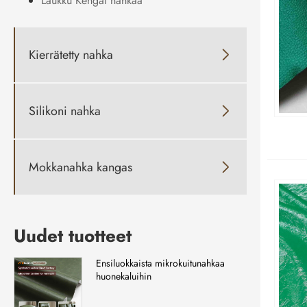
Laukku Kengät nahkaa
Kierrätetty nahka

Silikoni nahka

Mokkanahka kangas

Uudet tuotteet
Ensiluokkaista mikrokuitunahkaa
huonekaluihin