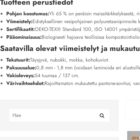
Tuotteen perustiedot
Pohjan koostumus:
Yli 65 % on peräisin maissitärkkelyksestä, ris
Viimeistely:
Edistyksellinen vesipohjainen polyuretaanipinnoite k
Sertifikaatit:
OEKO-TEX® Standard 100, ISO 14001 ympäristöj
Pääominaisuus:
Biologisesti hajoava teollisissa kompostointiolo
Saatavilla olevat viimeistelyt ja mukaut
Tekstuurit:
Täysjyvä, nubukki, mokka, kohokuviot.
Paksuusalue:
0,8 mm - 1,8 mm (voidaan laminoida eri alustoill
Vakioleveys:
54 tuumaa / 137 cm.
Värivaihtoehdot:
Rajoittamaton mukautettu pantone-sovitus; var