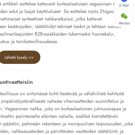
 artikkeli esittelee kattavasti korkealaatuisen vegaanisen nahan
E-Mail
den edut ja laajat käyttöalueet. Se esittelee myös Zhigao Leather
ttimaiset synteettiset nahkaratkaisut, jotka kattavat
Wechat
sen kestävyyden, räätälöidyt tekniset tiedot ja tehtaan suoran
ailmanlaajuisten B2B-asiakkaiden tukemiseksi huonekalu-,
ustus- ja tarviketeollisuudessa.
Lähetä kysely >>
otivaatteisiin
ollisuus on siirtymässä kohti kestävää ja vähähiilistä kehitystä
a ympäristöystävällisestä nahasta vihervaatteiden suunnittelun ja
in. Vegaaninen nahka, joka on korkealaatuinen julmuusvapaa ja
toehto perinteiselle eläinten nahalle, sisältää kierrätettävän
sen päästön, pehmeän rakenteen ja monipuolisen taipuisuuden, joka
iden, nahkaasusteiden ja päivittäisten vaatteiden räätälöinti- ja