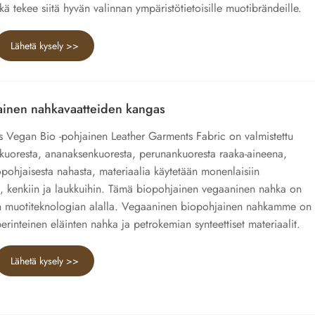
kä tekee siitä hyvän valinnan ympäristötietoisille muotibrändeille.
Lähetä kysely >>
inen nahkavaatteiden kangas
s Vegan Bio -pohjainen Leather Garments Fabric on valmistettu
kuoresta, ananaksenkuoresta, perunankuoresta raaka-aineena,
opohjaisesta nahasta, materiaalia käytetään monenlaisiin
in, kenkiin ja laukkuihin. Tämä biopohjainen vegaaninen nahka on
än muotiteknologian alalla. Vegaaninen biopohjainen nahkamme on
rinteinen eläinten nahka ja petrokemian synteettiset materiaalit.
Lähetä kysely >>