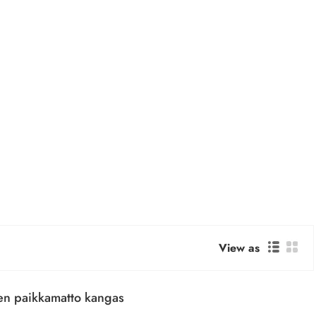
View as
en paikkamatto kangas