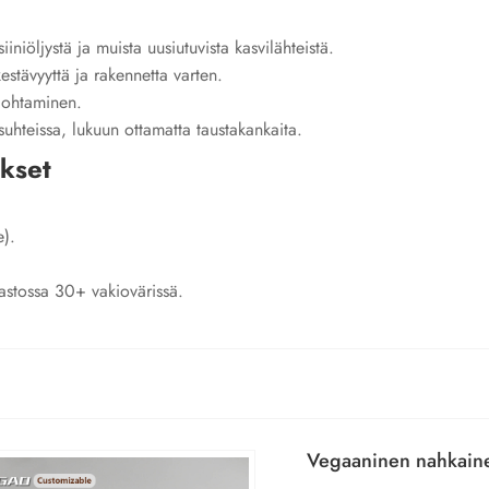
iiniöljystä ja muista uusiutuvista kasvilähteistä.
estävyyttä ja rakennetta varten.
ohtaminen.
suhteissa, lukuun ottamatta taustakankaita.
ukset
e).
astossa 30+ vakiovärissä.
Vegaaninen nahkain