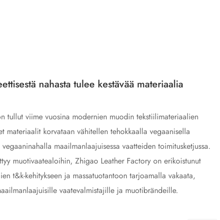
ttisestä nahasta tulee kestävää materiaalia
n tullut viime vuosina modernien muodin tekstiilimateriaalien
et materiaalit korvataan vähitellen tehokkaalla vegaanisella
lla vegaaninahalla maailmanlaajuisessa vaatteiden toimitusketjussa.
ttyy muotivaatealoihin, Zhigao Leather Factory on erikoistunut
ien t&k-kehitykseen ja massatuotantoon tarjoamalla vakaata,
ailmanlaajuisille vaatevalmistajille ja muotibrändeille.