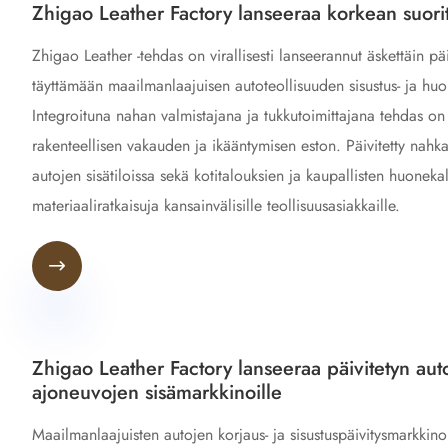
Zhigao Leather Factory lanseeraa korkean suor
Zhigao Leather -tehdas on virallisesti lanseerannut äskettäin päi
täyttämään maailmanlaajuisen autoteollisuuden sisustus- ja huo
Integroituna nahan valmistajana ja tukkutoimittajana tehdas o
rakenteellisen vakauden ja ikääntymisen eston. Päivitetty nahka 
autojen sisätiloissa sekä kotitalouksien ja kaupallisten huoneka
materiaaliratkaisuja kansainvälisille teollisuusasiakkaille.

Zhigao Leather Factory lanseeraa päivitetyn auto
ajoneuvojen sisämarkkinoille
Maailmanlaajuisten autojen korjaus- ja sisustuspäivitysmarkkin