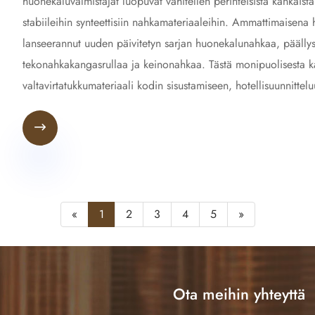
huonekaluvalmistajat luopuvat vähitellen perinteisistä kankais
stabiileihin synteettisiin nahkamateriaaleihin. Ammattimaisen
lanseerannut uuden päivitetyn sarjan huonekalunahkaa, päällys
tekonahkakangasrullaa ja keinonahkaa. Tästä monipuolisesta kau
valtavirtatukkumateriaali kodin sisustamiseen, hotellisuunnittel

«
1
2
3
4
5
»
Ota meihin yhteyttä