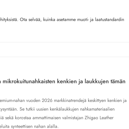
ehityksistä. Ota selvää, kuinka asetamme muoti- ja laatustandardin
ja mikrokuitunahkaisten kenkien ja laukkujen tämän
 premium-nahan vuoden 2026 markkinatrendejä keskittyen kenkien ja
ysyntään. Se tutkii uusien kenkälaukkujen nahkamateriaalien
miä sekä korostaa ammattimaisen valmistajan Zhigao Leather
luita synteettisen nahan alalla.