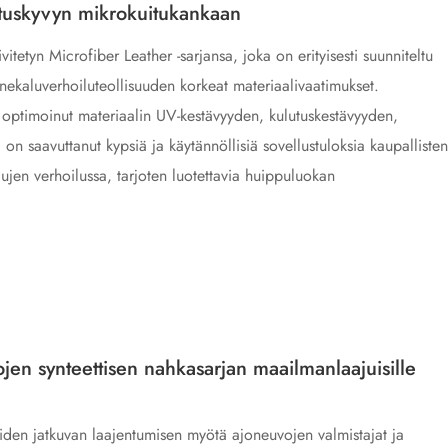
ituskyvyn mikrokuitukankaan
vitetyn Microfiber Leather -sarjansa, joka on erityisesti suunniteltu
nekaluverhoiluteollisuuden korkeat materiaalivaatimukset.
n optimoinut materiaalin UV-kestävyyden, kulutuskestävyyden,
on saavuttanut kypsiä ja käytännöllisiä sovellustuloksia kaupallisten
lujen verhoilussa, tarjoten luotettavia huippuluokan
jen synteettisen nahkasarjan maailmanlaajuisille
oiden jatkuvan laajentumisen myötä ajoneuvojen valmistajat ja