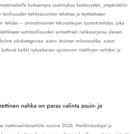
hkamateriaaleille korkeampia vaatimuksia kestävyyden, ympäristöön
 teollisuuden kehityssuuntien tahdissa ja täyttääkseen
r -tehdas – ammattimainen tekonahkojen tuotantotehdas, joka
päätökseen autoteollisuuden synteettisen nahkasarjansa yleisen
at kolme ydinkategoriaa: auton istuimen erikoisnahka, auton
a kattavat kaikki nykyaikaisen ajoneuvon sisätilojen vaihdon ja
ttinen nahka on paras valinta asuin- ja
aa materiaaliiteraatiota vuonna 2026. Markkinaostajat ja