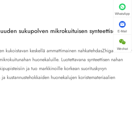
WhatsApp
e uuden sukupolven mikrokuituisen synteettisen
E-Mail
Wechat
iden kukoistavan keskellä ammattimainen nahkatehdasZhigao Leather
 mikrokuitunahan huonekaluille. Luotettavana synteettisen nahan
 kipupisteisiin ja tuo markkinoille korkean suorituskyvyn
n ja kustannustehokkaiden huonekalujen koristemateriaalien