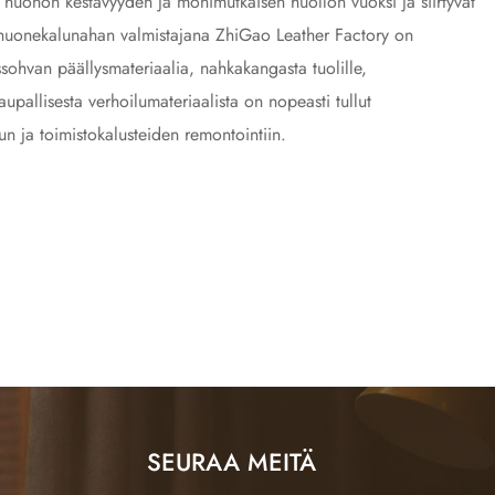
ta huonon kestävyyden ja monimutkaisen huollon vuoksi ja siirtyvät
a huonekalunahan valmistajana ZhiGao Leather Factory on
sohvan päällysmateriaalia, nahkakangasta tuolille,
pallisesta verhoilumateriaalista on nopeasti tullut
uun ja toimistokalusteiden remontointiin.
SEURAA MEITÄ