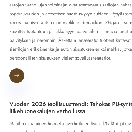
autojen verhoilujen toimittajat ovat asettaneet sisätilojen na
sopeutuvuuden ja esteettisen suorituskyvyn suhteen. Pysyäkseen
korkealaatuisen autonahan markkinoiden aukon, Zhigao Leathe
keskittyy tuotantoon ja tukkumyyntipalveluihin – on saattanut 
päivityksen ja iteroinnin. Äskettäin lanseeratut tuotteet kattav
sisätilojen erikoisnahka ja auton sisustuksen erikoisnahka, jotk
persoonallisen sisustuksen yleiset sovellusskenaariot.

Vuoden 2026 teollisuustrendi: Tehokas PU-syntee
liikehuonekalujen verhoilussa
Maailmanlaajuinen huonekaluverhoiluteollisuus käy läpi jatkuv