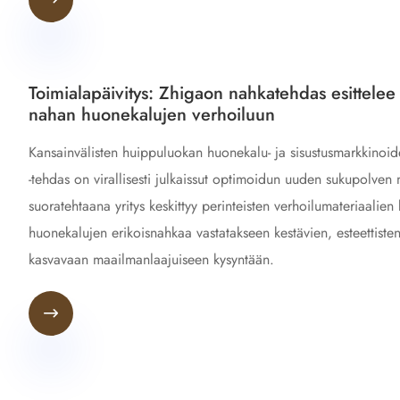
Toimialapäivitys: Zhigaon nahkatehdas esittele
nahan huonekalujen verhoiluun
Kansainvälisten huippuluokan huonekalu- ja sisustusmarkkino
-tehdas on virallisesti julkaissut optimoidun uuden sukupolven
suoratehtaana yritys keskittyy perinteisten verhoilumateriaalien
huonekalujen erikoisnahkaa vastatakseen kestävien, esteettiste
kasvavaan maailmanlaajuiseen kysyntään.
