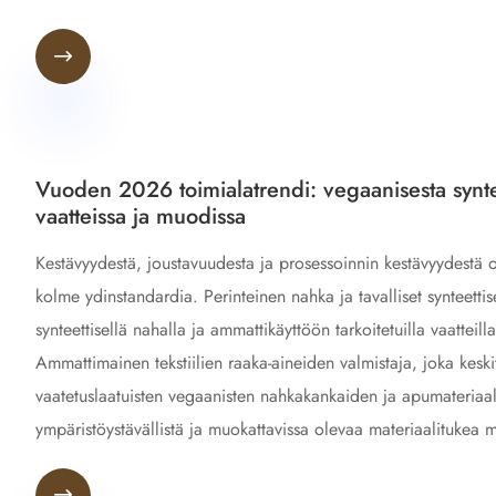

Vuoden 2026 toimialatrendi: vegaanisesta syntee
vaatteissa ja muodissa
Kestävyydestä, joustavuudesta ja prosessoinnin kestävyydestä o
kolme ydinstandardia. Perinteinen nahka ja tavalliset synteettis
synteettisellä nahalla ja ammattikäyttöön tarkoitetuilla vaattei
Ammattimainen tekstiilien raaka-aineiden valmistaja, joka keski
vaatetuslaatuisten vegaanisten nahkakankaiden ja apumateriaal
ympäristöystävällistä ja muokattavissa olevaa materiaalitukea ma
