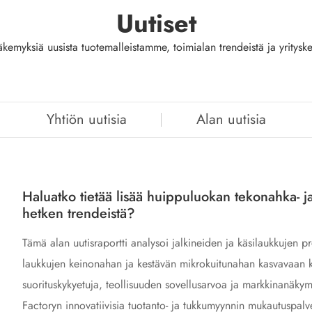
Uutiset
äkemyksiä uusista tuotemalleistamme, toimialan trendeistä ja yritysk
Yhtiön uutisia
Alan uutisia
Haluatko tietää lisää huippuluokan tekonahka- 
hetken trendeistä?
Tämä alan uutisraportti analysoi jalkineiden ja käsilaukkujen
laukkujen keinonahan ja kestävän mikrokuitunahan kasvavaan k
suorituskykyetuja, teollisuuden sovellusarvoa ja markkinanäky
Factoryn innovatiivisia tuotanto- ja tukkumyynnin mukautuspalve