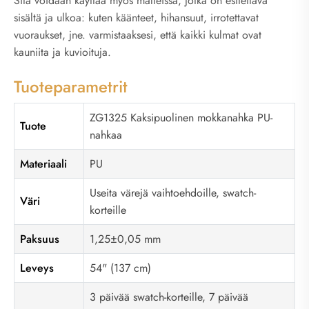
Sitä voidaan käyttää myös malleissa, jotka on esitettävä
sisältä ja ulkoa: kuten käänteet, hihansuut, irrotettavat
vuoraukset, jne. varmistaaksesi, että kaikki kulmat ovat
kauniita ja kuvioituja.
Tuoteparametrit
ZG1325 Kaksipuolinen mokkanahka PU-
Tuote
nahkaa
Materiaali
PU
Useita värejä vaihtoehdoille, swatch-
Väri
korteille
Paksuus
1,25±0,05 mm
Leveys
54" (137 cm)
3 päivää swatch-korteille, 7 päivää