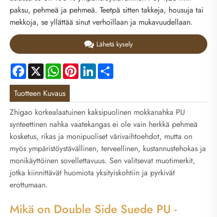
paksu, pehmeä ja pehmeä. Teetpä sitten takkeja, housuja tai
mekkoja, se yllättää sinut verhoillaan ja mukavuudellaan.
Lähetä kysely
Facebook
X
WhatsApp
Pinterest
LinkedIn
Share
Tuotteen Kuvaus
Zhigao korkealaatuinen kaksipuolinen mokkanahka PU
synteettinen nahka vaatekangas ei ole vain herkkä pehmeä
kosketus, rikas ja monipuoliset värivaihtoehdot, mutta on
myös ympäristöystävällinen, terveellinen, kustannustehokas ja
monikäyttöinen sovellettavuus. Sen valitsevat muotimerkit,
jotka kiinnittävät huomiota yksityiskohtiin ja pyrkivät
erottumaan.
Mikä on Double Side Suede PU -