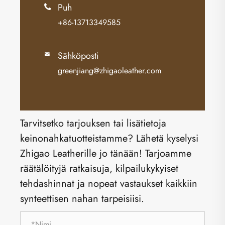
Puh

+86-13713349585
Sähköposti

greenjiang@zhigaoleather.com
Tarvitsetko tarjouksen tai lisätietoja
keinonahkatuotteistamme? Lähetä kyselysi
Zhigao Leatherille jo tänään! Tarjoamme
räätälöityjä ratkaisuja, kilpailukykyiset
tehdashinnat ja nopeat vastaukset kaikkiin
synteettisen nahan tarpeisiisi.