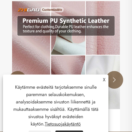
X


Käytämme evästeitä tarjotaksemme sinulle
paremman selauskokemuksen,
analysoidaksemme sivuston liikennettä ja
mukauttaaksemme sisältöä. Käyttämällä tätä
sivustoa hyväksyt evästeiden
Zhigaon nahkatehtaan päivitykset
käytön.
Tietosuojakäytäntö
vaatemateriaalit: uuden sukupolven