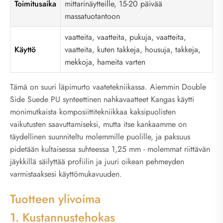
Toimitusaika
mittarinäytteille, 15-20 päivää
massatuotantoon
vaatteita, vaatteita, pukuja, vaatteita,
Käyttö
vaatteita, kuten takkeja, housuja, takkeja,
mekkoja, hameita varten
Tämä on suuri läpimurto vaatetekniikassa. Aiemmin Double
Side Suede PU synteettinen nahkavaatteet Kangas käytti
monimutkaista komposiittitekniikkaa kaksipuolisten
vaikutusten saavuttamiseksi, mutta itse kankaamme on
täydellinen suunniteltu molemmille puolille, ja paksuus
pidetään kultaisessa suhteessa 1,25 mm - molemmat riittävän
jäykkillä säilyttää profiilin ja juuri oikean pehmeyden
varmistaaksesi käyttömukavuuden.
Tuotteen ylivoima
1. Kustannustehokas