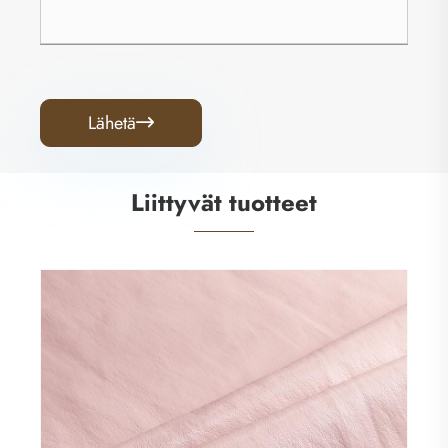
Lähetä

Liittyvät tuotteet