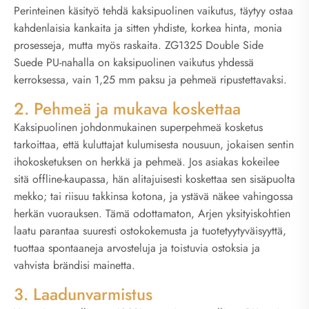
Perinteinen käsityö tehdä kaksipuolinen vaikutus, täytyy ostaa
kahdenlaisia kankaita ja sitten yhdiste, korkea hinta, monia
prosesseja, mutta myös raskaita. ZG1325 Double Side
Suede PU-nahalla on kaksipuolinen vaikutus yhdessä
kerroksessa, vain 1,25 mm paksu ja pehmeä ripustettavaksi.
2. Pehmeä ja mukava koskettaa
Kaksipuolinen johdonmukainen superpehmeä kosketus
tarkoittaa, että kuluttajat kulumisesta nousuun, jokaisen sentin
ihokosketuksen on herkkä ja pehmeä. Jos asiakas kokeilee
sitä offline-kaupassa, hän alitajuisesti koskettaa sen sisäpuolta
mekko; tai riisuu takkinsa kotona, ja ystävä näkee vahingossa
herkän vuorauksen. Tämä odottamaton, Arjen yksityiskohtien
laatu parantaa suuresti ostokokemusta ja tuotetyytyväisyyttä,
tuottaa spontaaneja arvosteluja ja toistuvia ostoksia ja
vahvista brändisi mainetta.
3. Laadunvarmistus