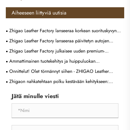
Aiheeseen liittyviä uutisia
Zhigao Leather Factory lanseeraa korkean suorituskyvyn
mikrokuitukankaan
Zhigao Leather Factory lanseeraa päivitetyn autojen
synteettisen nahkasarjan maailmanlaajuisille ajoneuvojen
Zhigao Leather Factory julkaisee uuden premium-
sisämarkkinoille
strutsikuvioisen PU-nahan laukkujen valmistukseen
Ammattimainen tuotekehitys ja huippuluokan
urheilupallonahkamateriaalien tuotanto
Onnittelut! Olet törmännyt siihen - ZHIGAO Leather
Factory
Zhigaon nahkatehtaan polku kestävään kehitykseen:
Biopohjaisen nahan lanseeraus
Jätä minulle viesti