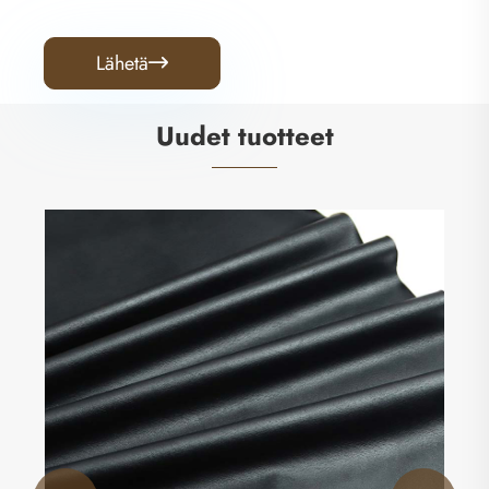
Lähetä

Uudet tuotteet