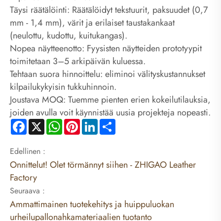
Täysi räätälöinti: Räätälöidyt tekstuurit, paksuudet (0,7
mm - 1,4 mm), värit ja erilaiset taustakankaat
(neulottu, kudottu, kuitukangas).
Nopea näytteenotto: Fyysisten näytteiden prototyypit
toimitetaan 3–5 arkipäivän kuluessa.
Tehtaan suora hinnoittelu: eliminoi välityskustannukset
kilpailukykyisin tukkuhinnoin.
Joustava MOQ: Tuemme pienten erien kokeilutilauksia,
joiden avulla voit käynnistää uusia projekteja nopeasti.
Facebook
X
WhatsApp
Pinterest
LinkedIn
Share
Edellinen :
Onnittelut! Olet törmännyt siihen - ZHIGAO Leather
Factory
Seuraava :
Ammattimainen tuotekehitys ja huippuluokan
urheilupallonahkamateriaalien tuotanto