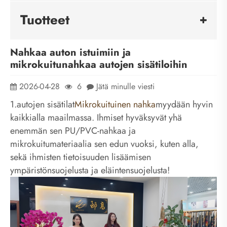
Tuotteet
Nahkaa auton istuimiin ja
mikrokuitunahkaa autojen sisätiloihin
2026-04-28
6
Jätä minulle viesti
1.autojen sisätilat
Mikrokuituinen nahka
myydään hyvin
kaikkialla maailmassa. Ihmiset hyväksyvät yhä
enemmän sen PU/PVC-nahkaa ja
mikrokuitumateriaalia sen edun vuoksi, kuten alla,
sekä ihmisten tietoisuuden lisäämisen
ympäristönsuojelusta ja eläintensuojelusta!