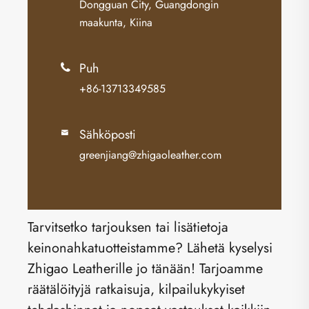
Dongguan City, Guangdongin
maakunta, Kiina
Puh

+86-13713349585
Sähköposti

greenjiang@zhigaoleather.com
Tarvitsetko tarjouksen tai lisätietoja
keinonahkatuotteistamme? Lähetä kyselysi
Zhigao Leatherille jo tänään! Tarjoamme
räätälöityjä ratkaisuja, kilpailukykyiset