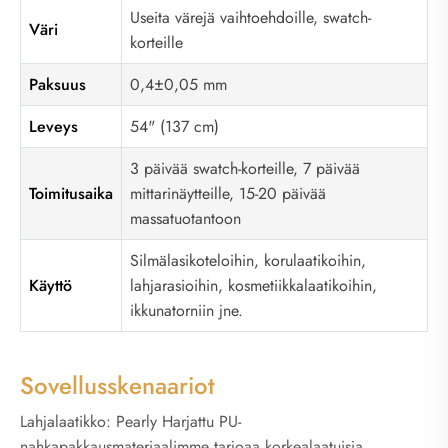
Useita värejä vaihtoehdoille, swatch-
Väri
korteille
Paksuus
0,4±0,05 mm
Leveys
54" (137 cm)
3 päivää swatch-korteille, 7 päivää
Toimitusaika
mittarinäytteille, 15-20 päivää
massatuotantoon
Silmälasikoteloihin, korulaatikoihin,
Käyttö
lahjarasioihin, kosmetiikkalaatikoihin,
ikkunatorniin jne.
Sovellusskenaariot
Lahjalaatikko: Pearly Harjattu PU-
nahkapakkausmateriaalimme tarjoaa korkealaatuisia