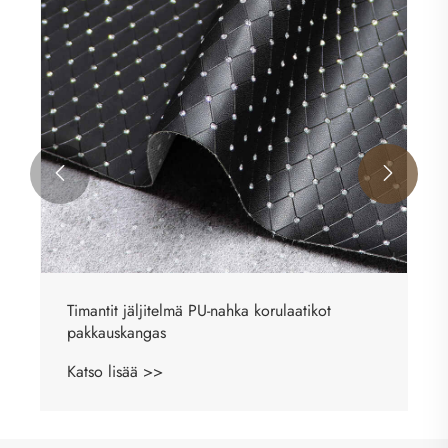


Litchi PU keinonahka pakkausmateriaali
Katso lisää >>