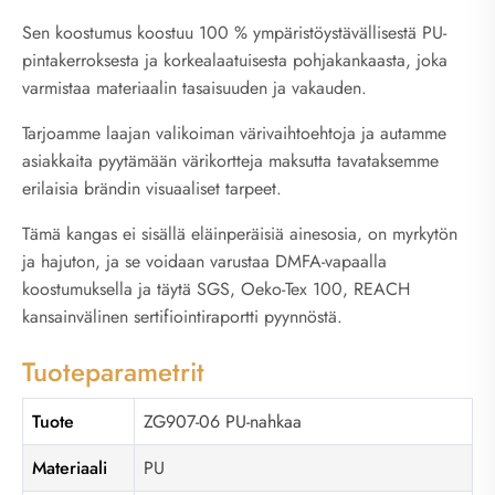
Sen koostumus koostuu 100 % ympäristöystävällisestä PU-
pintakerroksesta ja korkealaatuisesta pohjakankaasta, joka
varmistaa materiaalin tasaisuuden ja vakauden.
Tarjoamme laajan valikoiman värivaihtoehtoja ja autamme
asiakkaita pyytämään värikortteja maksutta tavataksemme
erilaisia brändin visuaaliset tarpeet.
Tämä kangas ei sisällä eläinperäisiä ainesosia, on myrkytön
ja hajuton, ja se voidaan varustaa DMFA-vapaalla
koostumuksella ja täytä SGS, Oeko-Tex 100, REACH
kansainvälinen sertifiointiraportti pyynnöstä.
Tuoteparametrit
Tuote
ZG907-06 PU-nahkaa
Materiaali
PU