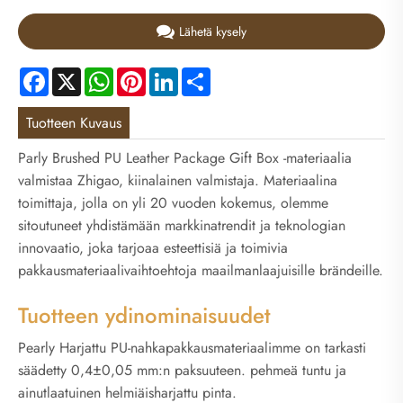
Lähetä kysely
Facebook
X
WhatsApp
Pinterest
LinkedIn
Share
Tuotteen Kuvaus
Parly Brushed PU Leather Package Gift Box -materiaalia
valmistaa Zhigao, kiinalainen valmistaja. Materiaalina
toimittaja, jolla on yli 20 vuoden kokemus, olemme
sitoutuneet yhdistämään markkinatrendit ja teknologian
innovaatio, joka tarjoaa esteettisiä ja toimivia
pakkausmateriaalivaihtoehtoja maailmanlaajuisille brändeille.
Tuotteen ydinominaisuudet
Pearly Harjattu PU-nahkapakkausmateriaalimme on tarkasti
säädetty 0,4±0,05 mm:n paksuuteen. pehmeä tuntu ja
ainutlaatuinen helmiäisharjattu pinta.