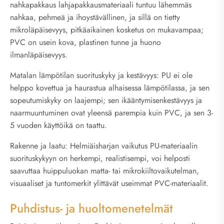
nahkapakkaus lahjapakkausmateriaali tuntuu lähemmäs
nahkaa, pehmeä ja ihoystävällinen, ja sillä on tietty
mikroläpäisevyys, pitkäaikainen kosketus on mukavampaa;
PVC on usein kova, plastinen tunne ja huono
ilmanläpäisevyys.
Matalan lämpötilan suorituskyky ja kestävyys: PU ei ole
helppo kovettua ja haurastua alhaisessa lämpötilassa, ja sen
sopeutumiskyky on laajempi; sen ikääntymisenkestävyys ja
naarmuuntuminen ovat yleensä parempia kuin PVC, ja sen 3-
5 vuoden käyttöikä on taattu.
Rakenne ja laatu: Helmiäisharjan vaikutus PU-materiaalin
suorituskykyyn on herkempi, realistisempi, voi helposti
saavuttaa huippuluokan matta- tai mikrokiiltovaikutelman,
visuaaliset ja tuntomerkit ylittävät useimmat PVC-materiaalit.
Puhdistus- ja huoltomenetelmät