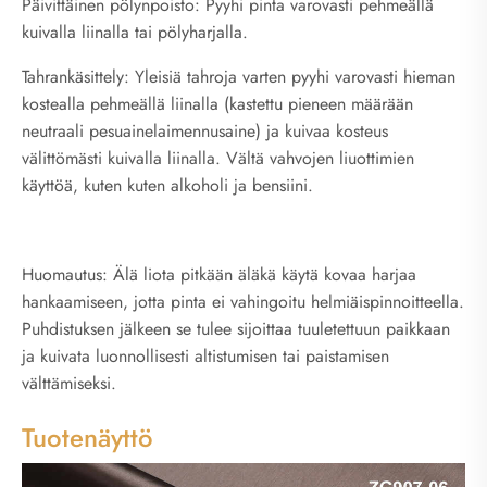
Päivittäinen pölynpoisto: Pyyhi pinta varovasti pehmeällä
kuivalla liinalla tai pölyharjalla.
Tahrankäsittely: Yleisiä tahroja varten pyyhi varovasti hieman
kostealla pehmeällä liinalla (kastettu pieneen määrään
neutraali pesuainelaimennusaine) ja kuivaa kosteus
välittömästi kuivalla liinalla. Vältä vahvojen liuottimien
käyttöä, kuten kuten alkoholi ja bensiini.
Huomautus: Älä liota pitkään äläkä käytä kovaa harjaa
hankaamiseen, jotta pinta ei vahingoitu helmiäispinnoitteella.
Puhdistuksen jälkeen se tulee sijoittaa tuuletettuun paikkaan
ja kuivata luonnollisesti altistumisen tai paistamisen
välttämiseksi.
Tuotenäyttö