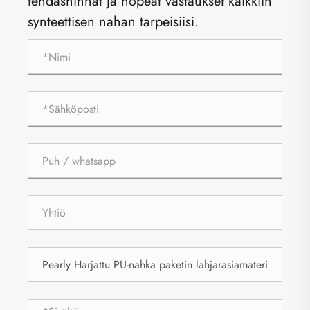
tehdashinnat ja nopeat vastaukset kaikkiin
synteettisen nahan tarpeisiisi.