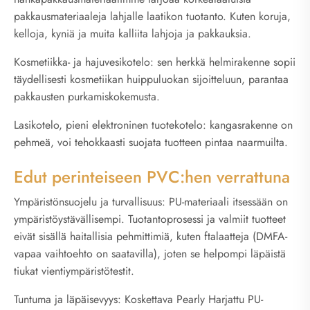
pakkausmateriaaleja lahjalle laatikon tuotanto. Kuten koruja,
kelloja, kyniä ja muita kalliita lahjoja ja pakkauksia.
Kosmetiikka- ja hajuvesikotelo: sen herkkä helmirakenne sopii
täydellisesti kosmetiikan huippuluokan sijoitteluun, parantaa
pakkausten purkamiskokemusta.
Lasikotelo, pieni elektroninen tuotekotelo: kangasrakenne on
pehmeä, voi tehokkaasti suojata tuotteen pintaa naarmuilta.
Edut perinteiseen PVC:hen verrattuna
Ympäristönsuojelu ja turvallisuus: PU-materiaali itsessään on
ympäristöystävällisempi. Tuotantoprosessi ja valmiit tuotteet
eivät sisällä haitallisia pehmittimiä, kuten ftalaatteja (DMFA-
vapaa vaihtoehto on saatavilla), joten se helpompi läpäistä
tiukat vientiympäristötestit.
Tuntuma ja läpäisevyys: Koskettava Pearly Harjattu PU-