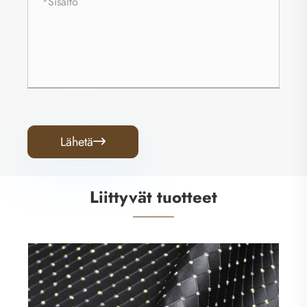
Lähetä

Liittyvät tuotteet