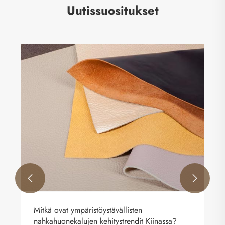
Uutissuositukset
Miten joustavan nahan markkinat kehittyvät?
Katso lisää >>

